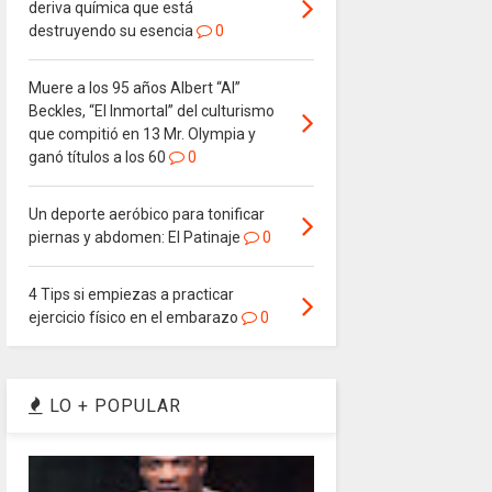
deriva química que está
destruyendo su esencia
0
Muere a los 95 años Albert “Al”
Beckles, “El Inmortal” del culturismo
que compitió en 13 Mr. Olympia y
ganó títulos a los 60
0
Un deporte aeróbico para tonificar
piernas y abdomen: El Patinaje
0
4 Tips si empiezas a practicar
ejercicio físico en el embarazo
0
LO + POPULAR