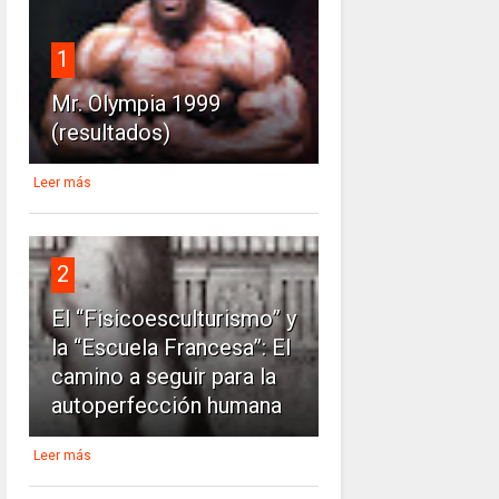
1
Mr. Olympia 1999
(resultados)
Leer más
2
El “Fisicoesculturismo” y
la “Escuela Francesa”: El
camino a seguir para la
autoperfección humana
Leer más