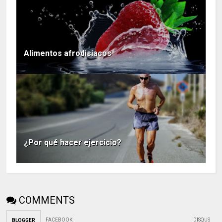
Alimentos afrodisiacos
¿Por qué hacer ejercicio?
COMMENTS
FACEBOOK
:
DISQUS
BLOGGER