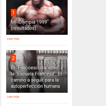
1
Mr. Olympia 1999
(resultados)
Leer más
2
El “Fisicoesculturismo” y
la “Escuela Francesa”: El
camino a seguir para la
autoperfección humana
Leer más