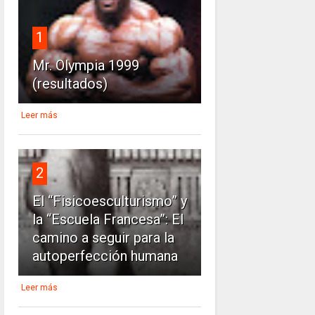
1
Mr. Olympia 1999
(resultados)
Leer más
2
El “Fisicoesculturismo” y
la “Escuela Francesa”: El
camino a seguir para la
autoperfección humana
Leer más