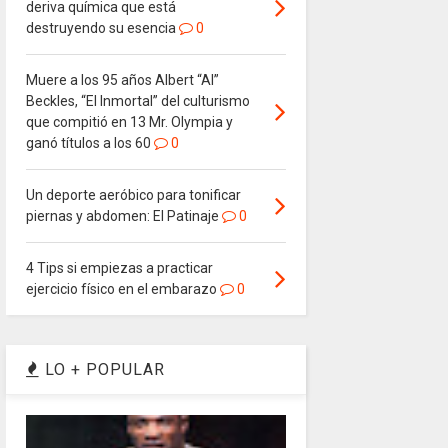
deriva química que está
destruyendo su esencia
0
Muere a los 95 años Albert “Al”
Beckles, “El Inmortal” del culturismo
que compitió en 13 Mr. Olympia y
ganó títulos a los 60
0
Un deporte aeróbico para tonificar
piernas y abdomen: El Patinaje
0
4 Tips si empiezas a practicar
ejercicio físico en el embarazo
0
LO + POPULAR