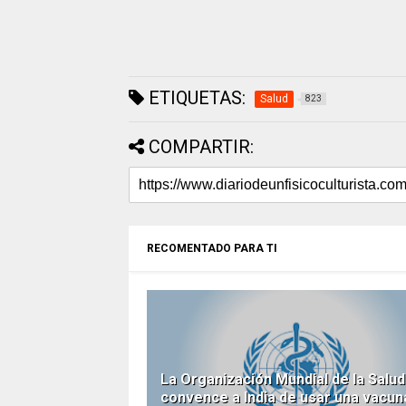
ETIQUETAS:
Salud
823
COMPARTIR:
RECOMENTADO PARA TI
La Organización Mundial de la Salud
convence a India de usar una vacun